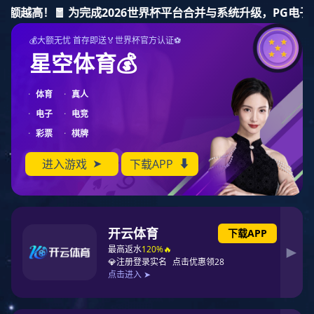
熊猫体育
欢迎访问熊猫体育(中国)官方网站-官网登陆直播平台 官方网站
首 页
产品中心
新闻动态
技术知