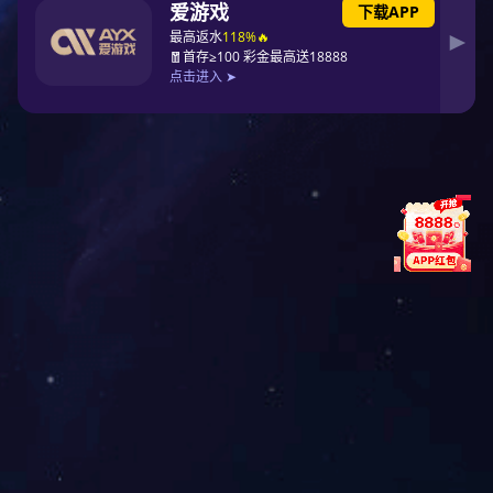
销售部：
0373-5419909
1.处理能力:根据生产线的产
传 真：
0373-5419669
2.筛分精度:根据原料特性和
邮 箱：
helen28888@163.com
3.耐用性:关注设备的材质、
4.智能化程度:考虑是否需要
上一篇
相关产品
BR型圆盘给料机