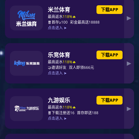
PDX圆盘给料机
核心产品
GZY振动给料机
BR型圆盘给料机
PDX圆盘给料机
叶轮给料机