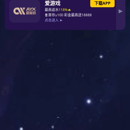
销售部：
0373-5419909
传 真：
0373-5419669
邮 箱：
helen28888@163.com
PDX圆盘给料机的工
PDX圆盘给料机的通常情况
匀速的绕一侧方向旋转，当物
会被刮刀刮出去，进入下一道