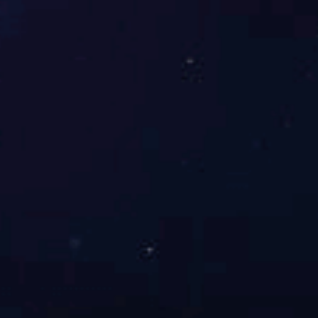
PDX圆盘给料机的
技
物料