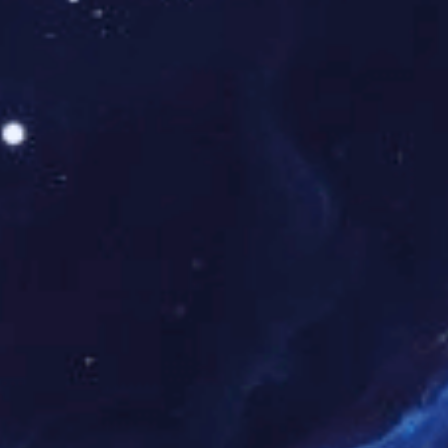
BR型圆盘给料机的技
型号规格
圆盘直径mm