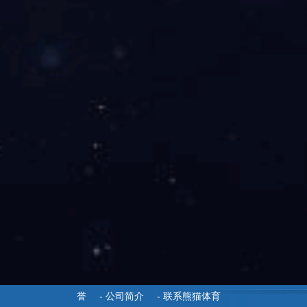
相关产品
BR型圆盘给料机
熊猫体育(中国)官方网站-
热线：
18637334419
首 页
-
滚筒筛
-
新闻动态
-
技术知识
-
产品视频
-
资质荣
誉
-
公司简介
-
联系熊猫体育