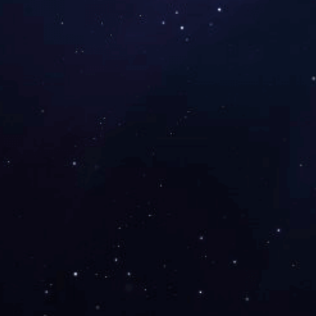
销售部：
0373-5419909
传 真：
0373-5419669
邮 箱：
helen28888@163.com
熊
8
首 页
-
滚筒
联系人：郭经理