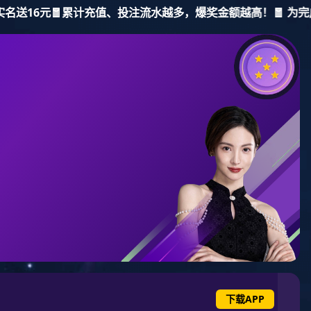
 官方网站
新闻动态
技术知识
产品视频
资质荣誉