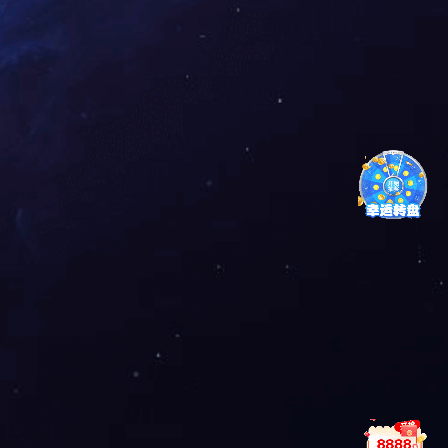
850x3000‌、‌GZ1‌、‌GZ2‌、‌GZ
工业生产环境。
选择，适用于各种物料输送需求。
送距离可达3m，适用于冶金、煤矿、选矿、建材、化
的给料粒度和定制选项，满足不同工业流程中的物料输送
改变和控制流量，具有低噪声、低耗电的
，便于维护保养。当采用封闭式结构机身
机电机弹簧安装位置