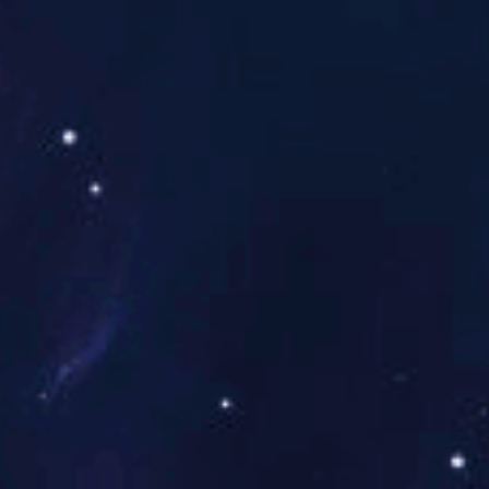
查各部件（螺栓、弹簧、激振器等）是否完好紧固，确保无断裂或松动现象
理槽体内粘煤或杂物，保持入料口和出料口畅通‌。
滑与安全防护‌
认振动器润滑油充足且清洁，偏心轴转动正常‌23。
作人员需穿戴劳动保护装备（工作服、手套等），禁止穿戴围巾或高跟鞋‌