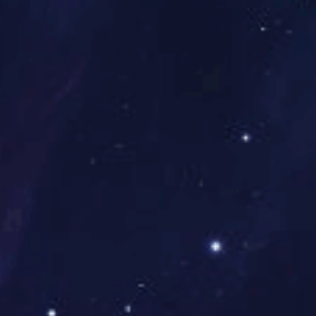
、启动与运行控制
动操作‌
动前将电位器调至较小位置，接通电源后逐步增大振幅至额定值‌。
先采用集控自动模式，检修时切换为就地手动操作‌。
数调节‌