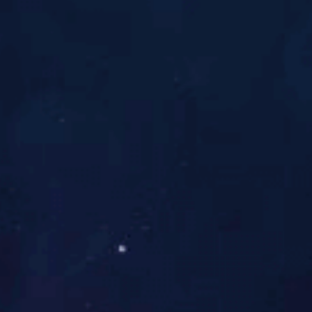
，重点关注激振弹簧和支撑弹簧的完整性‌1
。