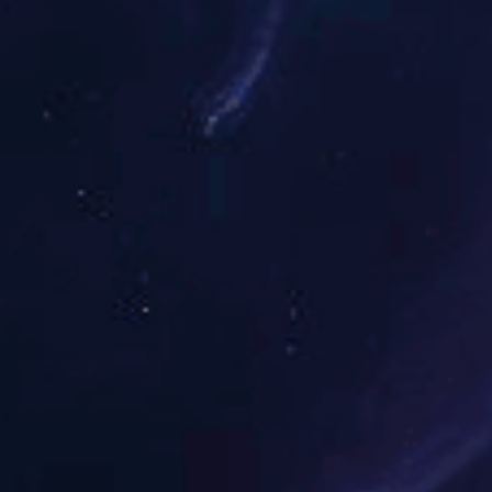
销售部：
0373-5419909
传 真：
0373-5419669
邮 箱：
helen28888@163.com
二
‌启
启
优
‌参