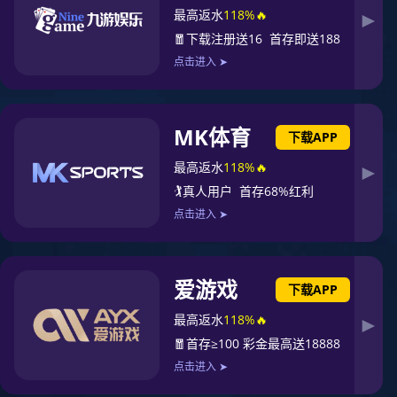
您现在的位置： >
技术知识
>
用方法
设备，该设备的正确使用方法有以下几点：