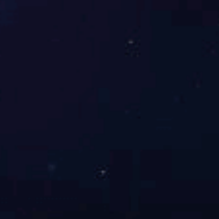
、注意事项
安全要求‌：严禁用水冲洗电气设备或带电部件，检修时严格执行停送电制度‌
安装适配性‌：根据工况选择吊式、座式或吊座结合安装，确保减振装置有效降
境匹配‌：电源电压波动需控制在±5%以内，避免影响设备稳定性‌。