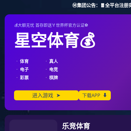
熊猫体育
欢迎访问熊猫体育(中国)官方网站-官网登陆直播平台
首 页
产品中心