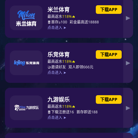
PZ型重型圆盘给料机喂送量多大
核心产品
GZY振动给料机
1500kg/h
BR型圆盘给料机
‌PZ型重型圆盘给料机的喂送量
石、黏土等粉状、粒状或小块状
PDX圆盘给料机
叶轮给料机