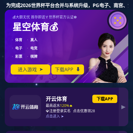
熊猫体育
欢迎访问熊猫体育(中国)官方网站-官网登陆直播平台 官方网站
首 页
产品中心
新闻动态
技术知