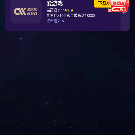
销售部：
0373-5419909
传 真：
0373-5419669
邮 箱：
helen28888@163.com
BR型圆盘给料机
熊猫体育(中国)官方网站-
8637334419
首 页
-
滚筒筛
-
新闻动态
-
技术知识
-
产品视频
-
资质荣
誉
-
公司简介
-
联系熊猫体育
版权所有(C)熊猫体育(中国)官方网站-官网登陆直播平台
联系人：郭经理 电话：18637334419 传真：0373-5419669 地址：
新乡市凤泉区陈堡工业园区
给料机 圆盘给料机