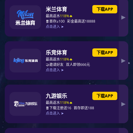
XZGZL振动放矿机一般应用在哪个行业
核心产品
GZY振动给料机
XZGZL振动放矿机的行业应
BR型圆盘给料机
一、核心应用行业
PDX圆盘给料机
叶轮给料机
‌1.矿山开采‌