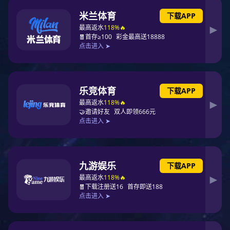
矿用棒条筛
核心产品
GZY振动给料机
矿用棒条筛也叫矿用棒条筛，
BR型圆盘给料机
效筛分设备，主要用于大块物
PDX圆盘给料机
‌一、核心功能‌
叶轮给料机
1‌.高效物料分离‌