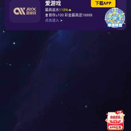
销售部：
0373-5419909
‌煤炭‌：高水分/粘性原煤的分
传 真：
0373-5419669
‌固废处理‌：建筑垃圾、陈腐
邮 箱：
helen28888@163.com
‌建材/化工‌：耐火材料、石英
‌四、技术优势‌
特性
说明
高处理量‌
‌棒条结构开孔率比
节能低噪‌
优化振动参数与驱动
‌维护便捷‌
模块化设计支持快速
五、典型型号示例‌
‌重型棒条筛‌：全棒条筛面，
聚氨酯筛网‌：专为粘稠物料设
‌注‌：选型需结合物料特性（
上一篇